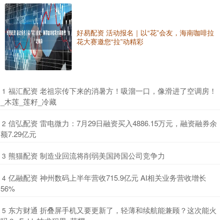
好易配资 活动报名｜以“花”会友，海南咖啡拉
花大赛邀您“拉”动精彩
​福汇配资 老祖宗传下来的消暑方！吸溜一口，像滑进了空调房！
1
_木莲_莲籽_冷藏
​信弘配资 雷电微力：7月29日融资买入4886.15万元，融资融券余
2
额7.29亿元
​熊猫配资 制造业回流将削弱美国跨国公司竞争力
3
​亿融配资 神州数码上半年营收715.9亿元 AI相关业务营收增长
4
56%
​东方财通 折叠屏手机又要更新了，轻薄和续航能兼顾？这次能火
5