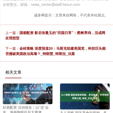
全部责任。邮箱：news_center@staff.hexun.com
诚多网提示：文章来自网络，不代表本站观点。
上一篇：
国都配资 影后张曼玉的“田园日常”：爬树养鸡，活成网
友理想型
下一篇：
金砖策略 深度报道20：马斯克组建美国党，科技巨头能
否撞破美国政治高墙？_特朗普_特斯拉_法案
相关文章
好易配资 活动报名｜以“花”会
友，海南咖啡拉花大赛邀
九八策略 园区美食街探秘，多