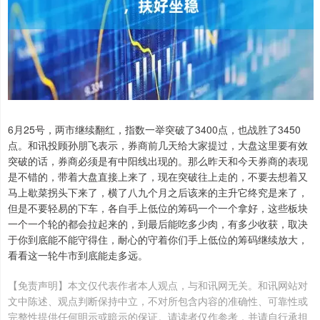
6月25号，两市继续翻红，指数一举突破了3400点，也战胜了3450
点。和讯投顾孙朋飞表示，券商前几天给大家提过，大盘这里要有效
突破的话，券商必须是有中阳线出现的。那么昨天和今天券商的表现
是不错的，带着大盘直接上来了，现在突破往上走的，不要去想着又
马上歇菜拐头下来了，横了八九个月之后该来的主升它终究是来了，
但是不要轻易的下车，各自手上低位的筹码一个一个拿好，这些板块
一个一个轮的都会拉起来的，到最后能吃多少肉，有多少收获，取决
于你到底能不能守得住，耐心的守着你们手上低位的筹码继续放大，
看看这一轮牛市到底能走多远。
【免责声明】本文仅代表作者本人观点，与和讯网无关。和讯网站对
文中陈述、观点判断保持中立，不对所包含内容的准确性、可靠性或
完整性提供任何明示或暗示的保证。请读者仅作参考，并请自行承担