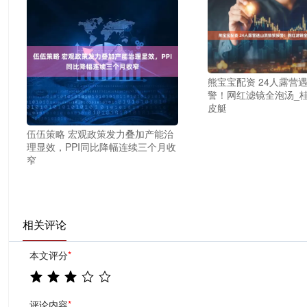
熊宝宝配资 24人露营
警！网红滤镜全泡汤_桂
皮艇
伍伍策略 宏观政策发力叠加产能治
理显效，PPI同比降幅连续三个月收
窄
相关评论
本文评分
*
评论内容
*