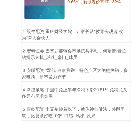
0.66%，转股溢价率171.82%
​股牛配资 重庆财经学院：让家长从“教育旁观者”变
1
为“育人合伙人”
​宏泰证券 巴塞罗那转会市场按兵不动，何塞普·普拉
2
纳揭示玄机_球迷_豪门_球员
​安联配资 “双低”健康月饼、特色产区大闸蟹热销，多
3
家电商、超市发力双节
​拳控策略 中国中免上半年净利下滑20.81% 免税龙头
4
多元布局求突围
​康乾配资 土豆别炒着吃了，教你神仙做法，外酥里
5
软，比薯条好吃10倍_口感_风味_效果