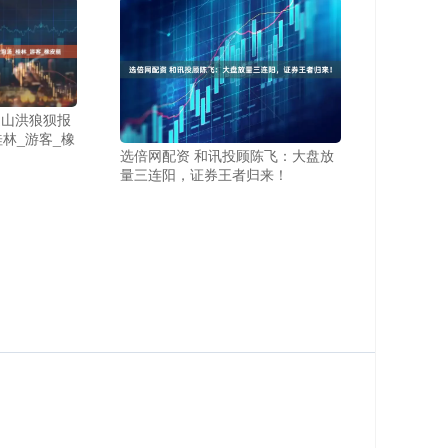
遇山洪狼狈报
林_游客_橡
选倍网配资 和讯投顾陈飞：大盘放
量三连阳，证券王者归来！